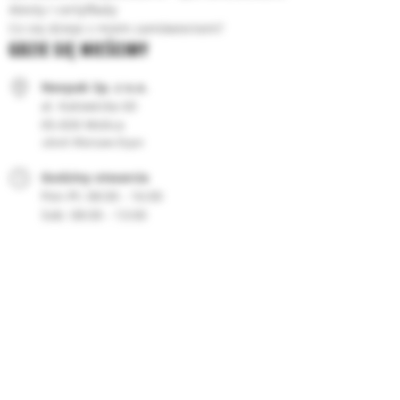
Atesty i certyfikaty
Co się dzieje z moim zamówieniem?
GDZIE SIĘ MIEŚCIMY
Neopak Sp. z o.o.
al. Katowicka 60
05-830 Wolica
obok Warsaw Expo
Godziny otwarcia
08:00 - 16:00
08:00 - 13:00